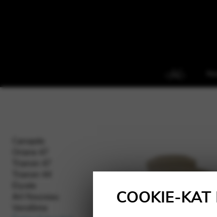
Ke
Canopée
Oriane 47
Trianon 47
Trianon 44
Elysée
COOKIE-KAT
Art Nouveau
Vendôme