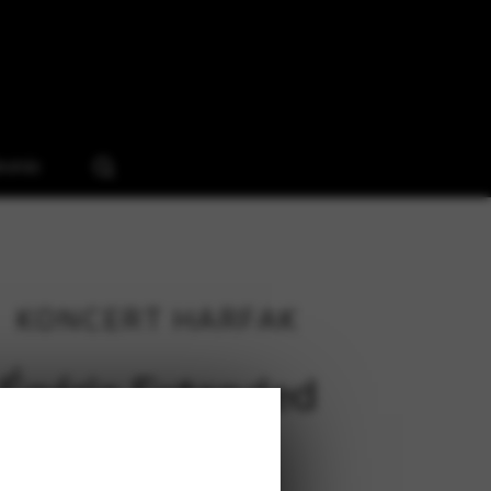
ruház
KONCERT HÁRFAK
Égérie Extended
188 cm