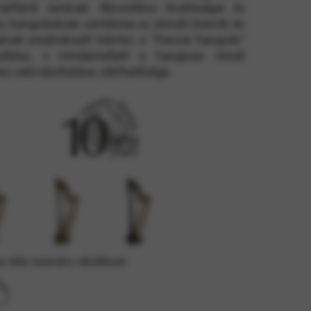
hárfáink sorának. Akusztikus kiválóságai és
y hangzásának szintézise az elmúlt tizenöt év
ainak eredményét tükrözi: a “francia hangzás”
élyazonosság ellenőrzését, a
esítése, s mindamellett a hangszer minél
z való eljuttatása, elérhetősége.
: lírás rezonáns, díszítéssel