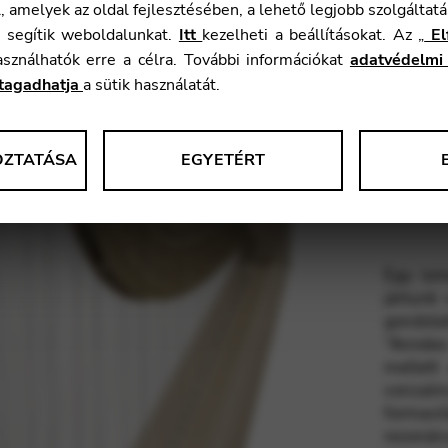
 amelyek az oldal fejlesztésében, a lehető legjobb szolgáltatá
Súly:
n segítik weboldalunkat.
Itt
kezelheti a beállításokat. Az „
El
Range:
használhatók erre a célra. További információkat
adatvédelmi
Fa:
tagadhatja
a sütik használatát.
Szín:
OZTATÁSA
EGYETÉRT
okat gyűjtenek a weboldal használatáról és funkcionalitásáról. Ezeket 
lói élmény javítására használjuk fel.
ása
Egy ism
jártunk
gondola
le Tag Manager
“Années
mellett
 interaktív szolgáltatásokat, például a videoszolgáltatásokat.
vonzalmu
ása
formavi
rezonáns