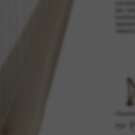
koncert
dús mél
kutatás
teszik az alapvető szolgáltatásokat és funkciókat, beleértve a szem
tökélet
s a webhely biztonságát. Ez az opció nem utasítható el.
többekhe
Képgaléria
PDF