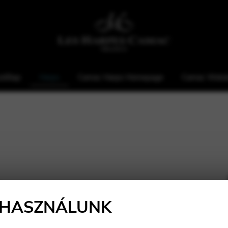
zdőlap
Harps
Camac Harps Homepage
Camac Webá
 HASZNÁLUNK
Méret: