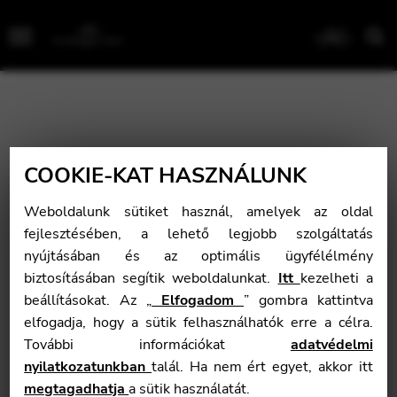
Menu
COOKIE-KAT HASZNÁLUNK
Weboldalunk sütiket használ, amelyek az oldal
fejlesztésében, a lehető legjobb szolgáltatás
nyújtásában és az optimális ügyfélélmény
biztosításában segítik weboldalunkat.
Itt
kezelheti a
beállításokat. Az „
Elfogadom
” gombra kattintva
elfogadja, hogy a sütik felhasználhatók erre a célra.
További információkat
adatvédelmi
nyilatkozatunkban
talál. Ha nem ért egyet, akkor itt
megtagadhatja
a sütik használatát.