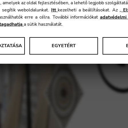
 amelyek az oldal fejlesztésében, a lehető legjobb szolgáltatá
n segítik weboldalunkat.
Itt
kezelheti a beállításokat. Az „
El
használhatók erre a célra. További információkat
adatvédelmi
tagadhatja
a sütik használatát.
OZTATÁSA
EGYETÉRT
okat gyűjtenek a weboldal használatáról és funkcionalitásáról. Ezeket 
lói élmény javítására használjuk fel.
ása
le Tag Manager
 interaktív szolgáltatásokat, például a videoszolgáltatásokat.
ása