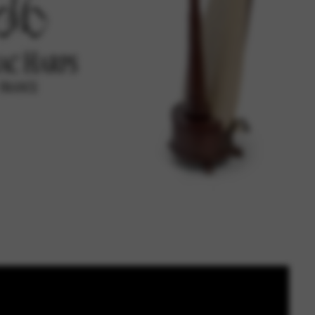
élyazonosság ellenőrzését, a