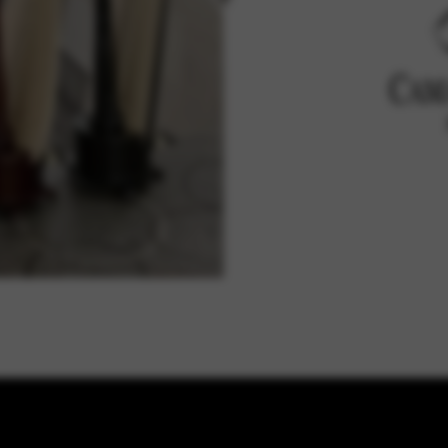
teszik az alapvető szolgáltatásokat és funkciókat, beleértve a szem
s a webhely biztonságát. Ez az opció nem utasítható el.