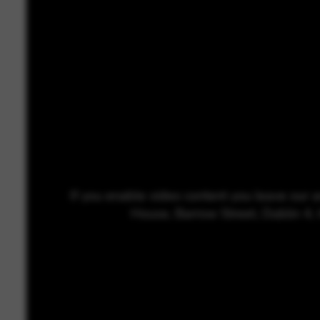
If you enable video content you leave our a
House, Barrow Street, Dublin 4, 