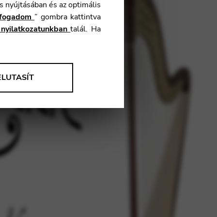
s nyújtásában és az optimális
fogadom
” gombra kattintva
 nyilatkozatunkban
talál. Ha
ELUTASÍT
az információkat a termékeink,