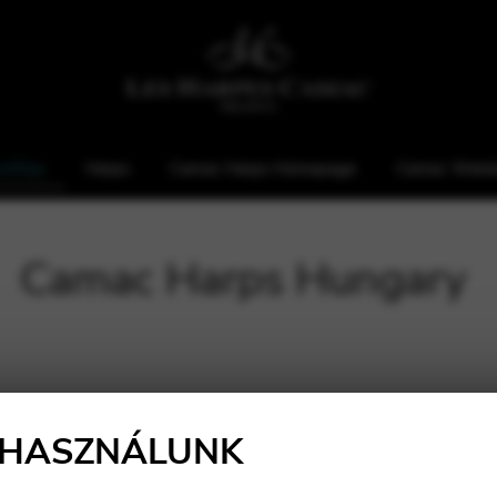
zdőlap
Harps
Camac Harps Homepage
Camac Webá
Camac Harps Hungary
 HASZNÁLUNK