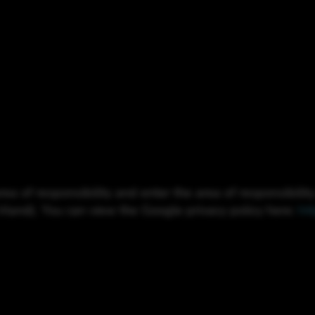
rea of responsibility and enter the area of responsibili
Irland). You can view the Google privacy policy here:
ht