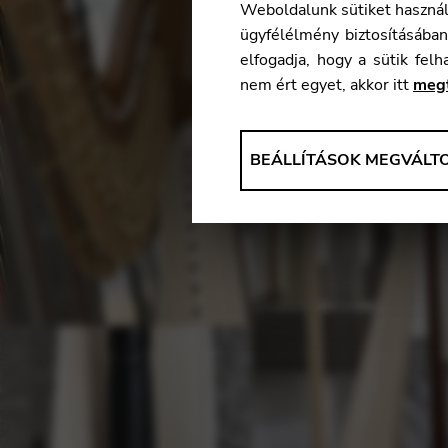
Weboldalunk sütiket használ,
ügyfélélmény biztosításába
elfogadja, hogy a sütik fel
nem ért egyet, akkor itt
meg
ELEMZÉSEK
BEÁLLÍTÁSOK MEGVÁLT
Eszközök, amelyek anonym adat
szolgáltatásaink és a felhaszná
Beállítások megváltoztat
Matomo
Google Analytics & Goog
HARMADIK FÉL
Eszközök, melyek támogatják az
Beállítások megváltoztat
YouTube