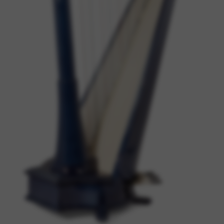
Google Maps
Eszközök, amelyek lehetővé teszik az alapvető
szolgáltatásokat és funkciókat, beleértve a
személyazonosság ellenőrzését, a szolgáltatás
folytonosságát és a webhely biztonságát. Ez az opció
nem utasítható el.