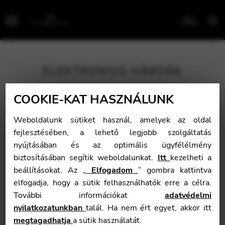
Menu
ELEKTROMOS HÁRFÁK
COOKIE-KAT HASZNÁLUNK
Weboldalunk sütiket használ, amelyek az oldal
fejlesztésében, a lehető legjobb szolgáltatás
nyújtásában és az optimális ügyfélélmény
biztosításában segítik weboldalunkat.
Itt
kezelheti a
beállításokat. Az „
Elfogadom
” gombra kattintva
elfogadja, hogy a sütik felhasználhatók erre a célra.
További információkat
adatvédelmi
nyilatkozatunkban
talál. Ha nem ért egyet, akkor itt
megtagadhatja
a sütik használatát.